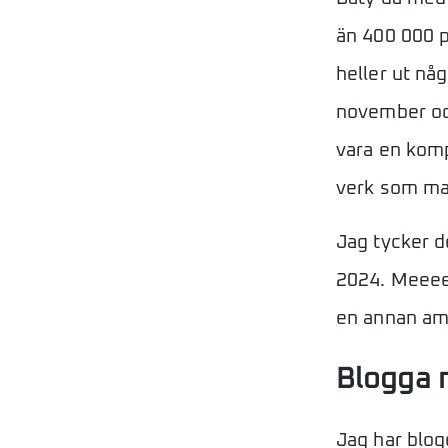
än 400 000 p
heller ut nå
november och
vara en kompl
verk som ma
Jag tycker de
2024. Meeeen
en annan amb
Blogga 
Jag har blog