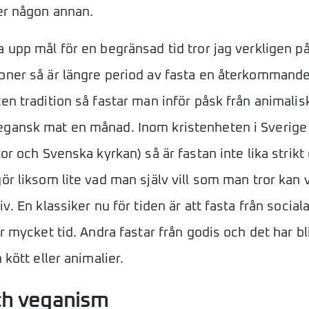
ler någon annan.
a upp mål för en begränsad tid tror jag verkligen p
oner så är längre period av fasta en återkommande
en tradition så fastar man inför påsk från animalisk
gansk mat en månad. Inom kristenheten i Sverige 
kor och Svenska kyrkan) så är fastan inte lika strikt 
ör liksom lite vad man själv vill som man tror kan v
iv. En klassiker nu för tiden är att fasta från social
ör mycket tid. Andra fastar från godis och det har bl
n kött eller animalier.
ch veganism