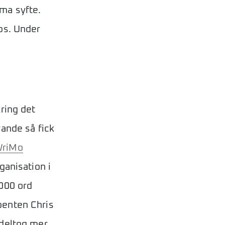
ma syfte.
ps. Under
ring det
vande så fick
riMo
ganisation i
 000 ord
benten Chris
 deltog mer