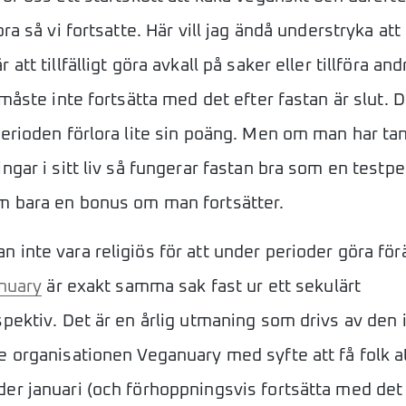
bra så vi fortsatte. Här vill jag ändå understryka at
att tillfälligt göra avkall på saker eller tillföra andr
 måste inte fortsätta med det efter fastan är slut. D
perioden förlora lite sin poäng. Men om man har tan
ngar i sitt liv så fungerar fastan bra som en testper
m bara en bonus om man fortsätter.
 inte vara religiös för att under perioder göra för
nuary
är exakt samma sak fast ur ett sekulärt
spektiv. Det är en årlig utmaning som drivs av den 
e organisationen Veganuary med syfte att få folk at
er januari (och förhoppningsvis fortsätta med det 