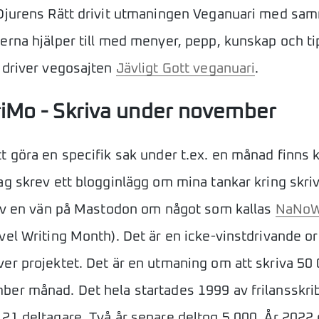
Djurens Rätt drivit utmaningen Veganuari med sam
erna hjälper till med menyer, pepp, kunskap och ti
 driver vegosajten
Jävligt Gott veganuari
.
Mo - Skriva under november
t göra en specifik sak under t.ex. en månad finns k
ag skrev ett blogginlägg om mina tankar kring skri
 av en vän på Mastodon om något som kallas
NaNoW
vel Writing Month). Det är en icke-vinstdrivande or
er projektet. Det är en utmaning om att skriva 50
er månad. Det hela startades 1999 av frilansskri
21 deltagare. Två år senare deltog 5 000. År 2022