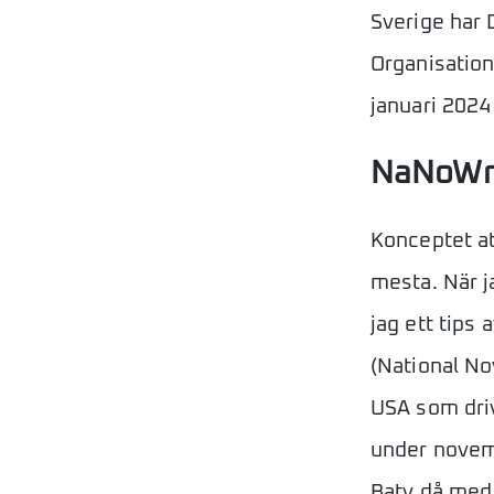
Sverige har 
Organisation
januari 2024
NaNoWri
Konceptet at
mesta. När j
jag ett tips
(National No
USA som driv
under novemb
Baty då med 