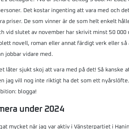
ersoner. Det kostar ingenting att vara med och det
gra priser. De som vinner är de som helt enkelt håll
 vid slutet av november har skrivit minst 50 000 
ett novell, roman eller annat färdigt verk eller så 
n jobbar vidare med.
t låter sjukt skoj att vara med på det! Så kanske at
 jag vill nog inte riktigt ha det som ett nyårslöfte
ition: blogga!
mera under 2024
gat mycket när jag var aktiv i Vänsterpartiet i Hani