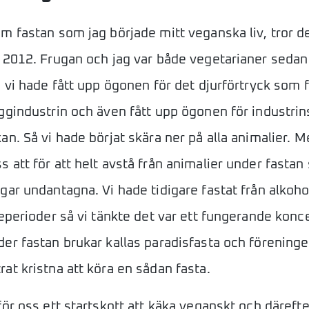
m fastan som jag började mitt veganska liv, tror de
 2012. Frugan och jag var både vegetarianer sedan 
n vi hade fått upp ögonen för det djurförtryck som
ggindustrin och även fått upp ögonen för industrin
an. Så vi hade börjat skära ner på alla animalier. M
 att för att helt avstå från animalier under fastan
gar undantagna. Vi hade tidigare fastat från alkoh
teperioder så vi tänkte det var ett fungerande konc
er fastan brukar kallas paradisfasta och förening
at kristna att köra en sådan fasta.
för oss ett startskott att käka veganskt och därefte