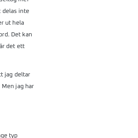
 delas inte
er ut hela
ord. Det kan
är det ett
t jag deltar
. Men jag har
nge typ