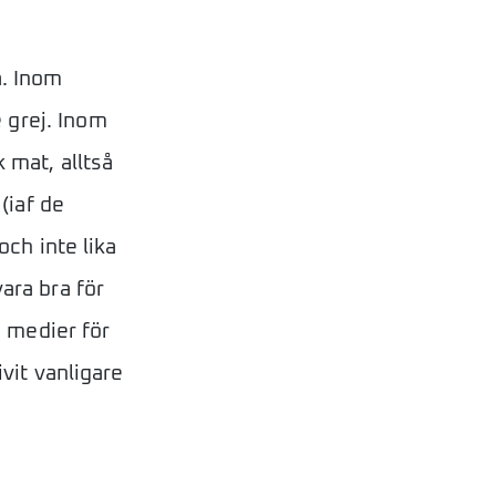
å. Inom
 grej. Inom
 mat, alltså
(iaf de
och inte lika
ara bra för
a medier för
ivit vanligare