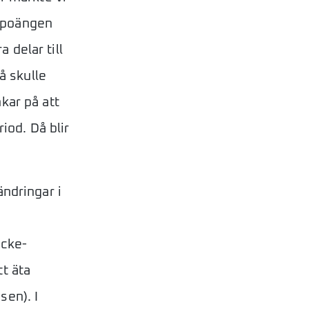
t poängen
a delar till
å skulle
kar på att
iod. Då blir
ändringar i
icke-
t äta
sen). I