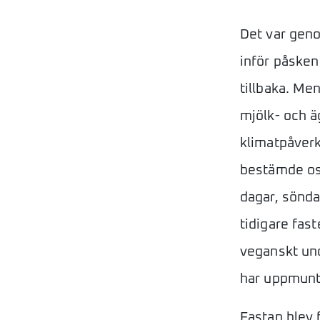
Det var geno
inför påsken
tillbaka. Me
mjölk- och ä
klimatpåverk
bestämde oss
dagar, sönda
tidigare fas
veganskt und
har uppmuntr
Fastan blev 