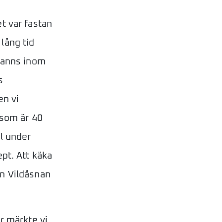
t var fastan
lång tid
 fanns inom
s
en vi
 som är 40
ol under
ept. Att käka
en Vildåsnan
r märkte vi