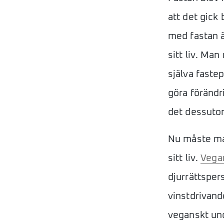
att det gick 
med fastan är 
sitt liv. Man
själva faste
göra förändri
det dessuto
Nu måste man
sitt liv.
Vega
djurrättsper
vinstdrivand
veganskt und