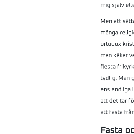
mig själv el
Men att sätt
många religi
ortodox krist
man käkar ve
flesta frikyr
tydlig. Man g
ens andliga l
att det tar f
att fasta frå
Fasta o