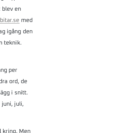
t blev en
bitar.se
med
jag igång den
m teknik.
ång per
ra ord, de
ägg i snitt.
uni, juli,
ål kring. Men