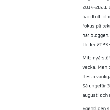
2014-2020. B
handfull inl
fokus på tek
här bloggen.
Under 2023 s
Mitt nyårslö
vecka. Men d
flesta vanlig
Så ungefär 35
augusti och 
Egentligen så