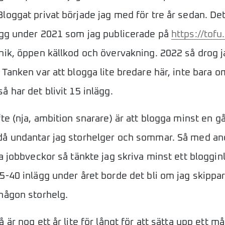
loggat privat började jag med för tre år sedan. De
ägg under 2021 som jag publicerade på
https://tofu.
nik, öppen källkod och övervakning. 2022 så drog 
 Tanken var att blogga lite bredare här, inte bara o
å har det blivit 15 inlägg.
fte (nja, ambition snarare) är att blogga minst en g
å undantar jag storhelger och sommar. Så med and
a jobbveckor så tänkte jag skriva minst ett blogginl
-40 inlägg under året borde det bli om jag skippar j
någon storhelg.
 är nog ett år lite för långt för att sätta upp ett m