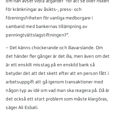
om han avser vidta åtgärder “för att se över risken
för kränkningar av åsikts-, press- och
föreningsfriheten för vanliga medborgare i
samband med bankernas tillämpning av
penningtvättslagstiftningen?”.
– Det känns chockerande och illavarslande. Om
det händer fler gånger är det illa, men även om det
är ett enskilt misstag på en enskild bank så
betyder det att det skett efter att en person fått i
arbetsuppgift att gå igenom transaktioner med
någon typ av idé om vad man ska reagera på. Då är
det också ett stort problem som måste klargöras,
säger Ali Esbati.