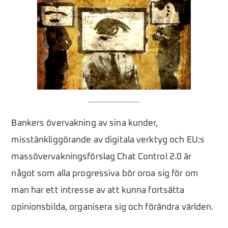
Betalade för att läsa svenska vänstertidningar – då stängde banken kontot
Kryptering kriminaliseras i Frankrike
Nutida exempel på övervakning av progressiva och aktivister
Massövervakning används för att lagföra kvinnor som genomgått abort i USA
Massövervakningsförslaget Chat Control
Dags för progressiva att vakna
Bankers övervakning av sina kunder,
misstänkliggörande av digitala verktyg och EU:s
massövervakningsförslag Chat Control 2.0 är
något som alla progressiva bör oroa sig för om
man har ett intresse av att kunna fortsätta
opinionsbilda, organisera sig och förändra världen.