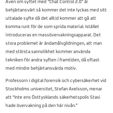
Även om syftet med “Chat Control 2.0” är
behjärtansvärt så kommer det inte lyckas med sitt
uttalade syfte då det alltid kommer att gå att
komma runt för de som sprida material. ­Istället
introduceras en massövervakningsapparat. Det
stora problemet är ändamålsglidningen, att man
med största sannolikhet kommer använda
tekniken för andra syften i framtiden, då oftast
med mindre behjärtansvärda motiv.
Professorn i digital forensik och cybersäkerhet vid
Stockholms universitet, Stefan Axelsson, menar
att “Inte ens Östtysklands säkerhetspolis Stasi
hade övervakning på den här nivån.”