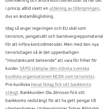
övervakning och andra kontrollmetoder så har det
i princip alltid skett en
utökning av tillämpningen
,
dvs en ändamålsglidning.
Idag så anger regeringen och EU skäl som
terrorism, pengatvätt och barnövergreppsmaterial
för att införa kontrollmetoder. Men med den nya
terroristlagen så är det uppenbarligen
“misstänksamt beteende” att vara för frihet för
kurder.
SÄPO stämplar den största svenska
kurdiska organisationen NCDK som terrorister
.
Pro-kurdiska
Heval förlag fick sitt bankkonto
stängt
. Bankkunden Ola Jönsson fick sitt
bankkonto nedstängt för att ha gett pengar till
vänsterrörelser. Utrikesminister Tobias Billström