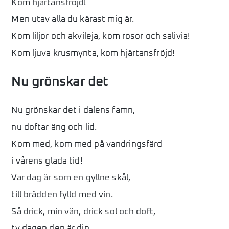
Kom hjärtansfröjd!
Men utav alla du kärast mig är.
Kom liljor och akvileja, kom rosor och salivia!
Kom ljuva krusmynta, kom hjärtansfröjd!
Nu grönskar det
Nu grönskar det i dalens famn,
nu doftar äng och lid.
Kom med, kom med på vandringsfärd
i vårens glada tid!
Var dag är som en gyllne skål,
till brädden fylld med vin.
Så drick, min vän, drick sol och doft,
ty dagen den är din.