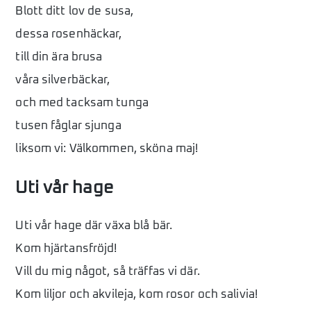
Blott ditt lov de susa,
dessa rosenhäckar,
till din ära brusa
våra silverbäckar,
och med tacksam tunga
tusen fåglar sjunga
liksom vi: Välkommen, sköna maj!
Uti vår hage
Uti vår hage där växa blå bär.
Kom hjärtansfröjd!
Vill du mig något, så träffas vi där.
Kom liljor och akvileja, kom rosor och salivia!