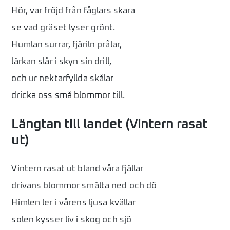
Hör, var fröjd från fåglars skara
se vad gräset lyser grönt.
Humlan surrar, fjäriln prålar,
lärkan slår i skyn sin drill,
och ur nektarfyllda skålar
dricka oss små blommor till.
Längtan till landet (Vintern rasat
ut)
Vintern rasat ut bland våra fjällar
drivans blommor smälta ned och dö
Himlen ler i vårens ljusa kvällar
solen kysser liv i skog och sjö