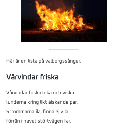
Vårvindar friska
Alla fåglar kommit re’n
Här är gudagott att vara
Längtan till landet (Vintern rasat ut)
Vårsång (Glad såsom fågeln)
Blåsippor
Majsång (Sköna maj, välkommen)
Här är en lista på valborgssånger.
Uti vår hage
Vårvindar friska
Nu grönskar det
Vårvindar friska leka och viska
lunderna kring likt älskande par.
Strömmarna ila, finna ej vila
förrän i havet störtvågen far.